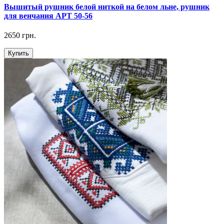
Вышитый рушник белой ниткой на белом льне, рушник
для венчания АРТ 50-56
2650 грн.
Купить