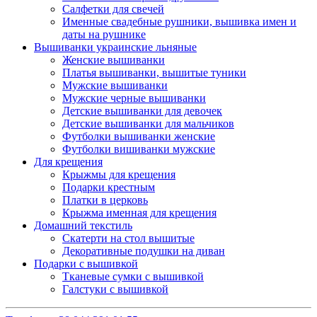
Салфетки для свечей
Именные свадебные рушники, вышивка имен и
даты на рушнике
Вышиванки украинские льняные
Женские вышиванки
Платья вышиванки, вышитые туники
Мужские вышиванки
Мужские черные вышиванки
Детские вышиванки для девочек
Детские вышиванки для мальчиков
Футболки вышиванки женские
Футболки вишиванки мужские
Для крещения
Крыжмы для крещения
Подарки крестным
Платки в церковь
Крыжма именная для крещения
Домашний текстиль
Скатерти на стол вышитые
Декоративные подушки на диван
Подарки с вышивкой
Тканевые сумки с вышивкой
Галстуки с вышивкой