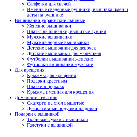
Салфетки для свечей
Именные свадебные рушники, вышивка имен и
даты на рушнике
Вышиванки украинские льняные
Женские вышиванки
Платья вышиванки, вышитые туники
Мужские вышиванки
Мужские черные вышиванки
Детские вышиванки для девочек
Детские вышиванки для мальчиков
Футболки вышиванки женские
Футболки вишиванки мужские
Для крещения
Крыжмы для крещения
Подарки крестным
Платки в церковь
Крыжма именная для крещения
Домашний текстиль
Скатерти на стол вышитые
Декоративные подушки на диван
Подарки с вышивкой
Тканевые сумки с вышивкой
Галстуки с вышивкой