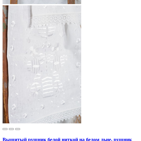
Вышитый рушник белой ниткой на белом льне, рушник