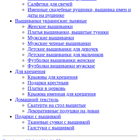
Салфетки для свечей
Именные свадебные рушники, вышивка имен и
даты на рушнике
Вышиванки украинские льняные
Женские вышиванки
Платья вышиванки, вышитые туники
Мужские вышиванки
Мужские черные вышиванки
Детские вышиванки для девочек
Детские вышиванки для мальчиков
Футболки вышиванки женские
Футболки вишиванки мужские
Для крещения
Крыжмы для крещения
Подарки крестным
Платки в церковь
Крыжма именная для крещения
Домашний текстиль
Скатерти на стол вышитые
Декоративные подушки на диван
Подарки с вышивкой
Тканевые сумки с вышивкой
Галстуки с вышивкой