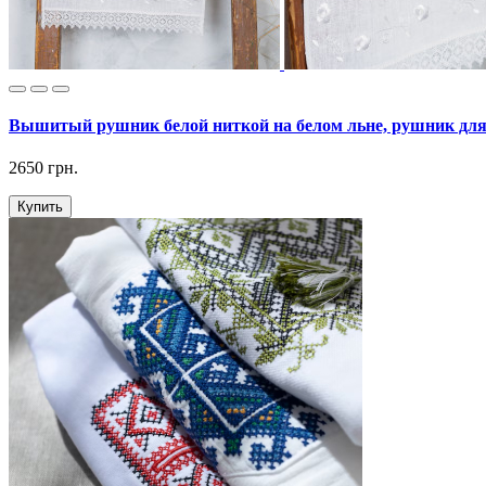
Вышитый рушник белой ниткой на белом льне, рушник для
2650 грн.
Купить