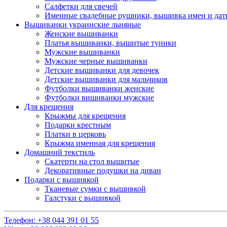
Салфетки для свечей
Именные свадебные рушники, вышивка имен и дат
Вышиванки украинские льняные
Женские вышиванки
Платья вышиванки, вышитые туники
Мужские вышиванки
Мужские черные вышиванки
Детские вышиванки для девочек
Детские вышиванки для мальчиков
Футболки вышиванки женские
Футболки вишиванки мужские
Для крещения
Крыжмы для крещения
Подарки крестным
Платки в церковь
Крыжма именная для крещения
Домашний текстиль
Скатерти на стол вышитые
Декоративные подушки на диван
Подарки с вышивкой
Тканевые сумки с вышивкой
Галстуки с вышивкой
Телефон:
+38 044 391 01 55