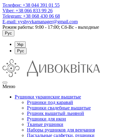
Телефон:
+38 044 391 01 55
Viber:
+38 066 833 99 26
Telegram:
+38 068 430 06 68
E-mail:
vyshyvkamanager@gmail.com
Режим работы: 9:00 - 17:00; Сб-Вс - выходные
Рус
Укр
Рус
Меню
Рушники украинские вышитые
Рушники под каравай
Рушники свадебные вышитые
Рушник вышитый льняной
Рушники для икон
Тканые рушники
Наборы рушников для венчания
Пасхальные салфетки, рушники