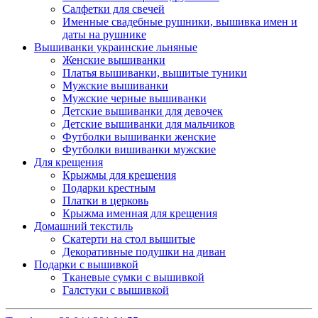
Салфетки для свечей
Именные свадебные рушники, вышивка имен и
даты на рушнике
Вышиванки украинские льняные
Женские вышиванки
Платья вышиванки, вышитые туники
Мужские вышиванки
Мужские черные вышиванки
Детские вышиванки для девочек
Детские вышиванки для мальчиков
Футболки вышиванки женские
Футболки вишиванки мужские
Для крещения
Крыжмы для крещения
Подарки крестным
Платки в церковь
Крыжма именная для крещения
Домашний текстиль
Скатерти на стол вышитые
Декоративные подушки на диван
Подарки с вышивкой
Тканевые сумки с вышивкой
Галстуки с вышивкой