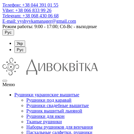
Телефон:
+38 044 391 01 55
Viber:
+38 066 833 99 26
Telegram:
+38 068 430 06 68
E-mail:
vyshyvkamanager@gmail.com
Режим работы: 9:00 - 17:00; Сб-Вс - выходные
Рус
Укр
Рус
Меню
Рушники украинские вышитые
Рушники под каравай
Рушники свадебные вышитые
Рушник вышитый льняной
Рушники для икон
Тканые рушники
Наборы рушников для венчания
Пасхальные салфетки, рушники