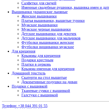
Салфетки для свечей
Именные свадебные рушники, вышивка имен и дат
Вышиванки украинские льняные
Женские вышиванки
Платья вышиванки, вышитые туники
Мужские вышиванки
Мужские черные вышиванки
Детские вышиванки для девочек
Детские вышиванки для мальчиков
Футболки вышиванки женские
Футболки вишиванки мужские
Для крещения
Крыжмы для крещения
Подарки крестным
Платки в церковь
Крыжма именная для крещения
Домашний текстиль
Скатерти на стол вышитые
Декоративные подушки на диван
Подарки с вышивкой
Тканевые сумки с вышивкой
Галстуки с вышивкой
Телефон:
+38 044 391 01 55