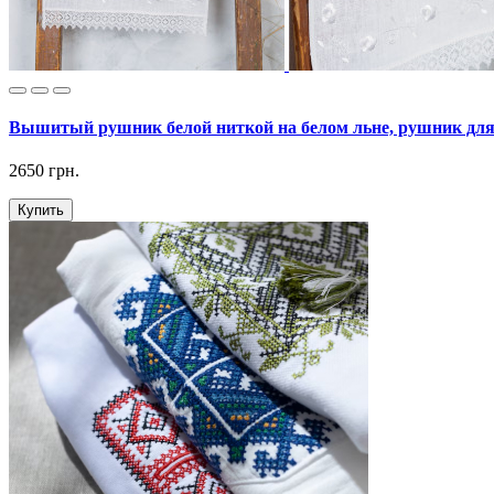
Вышитый рушник белой ниткой на белом льне, рушник для
2650 грн.
Купить