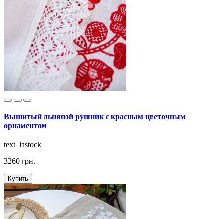
Вышитый льняной рушник с красным цветочным
орнаментом
text_instock
3260 грн.
Купить