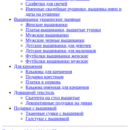
Салфетки для свечей
Именные свадебные рушники, вышивка имен и
даты на рушнике
Вышиванки украинские льняные
Женские вышиванки
Платья вышиванки, вышитые туники
Мужские вышиванки
Мужские черные вышиванки
Детские вышиванки для девочек
Детские вышиванки для мальчиков
Футболки вышиванки женские
Футболки вишиванки мужские
Для крещения
Крыжмы для крещения
Подарки крестным
Платки в церковь
Крыжма именная для крещения
Домашний текстиль
Скатерти на стол вышитые
Декоративные подушки на диван
Подарки с вышивкой
Тканевые сумки с вышивкой
Галстуки с вышивкой