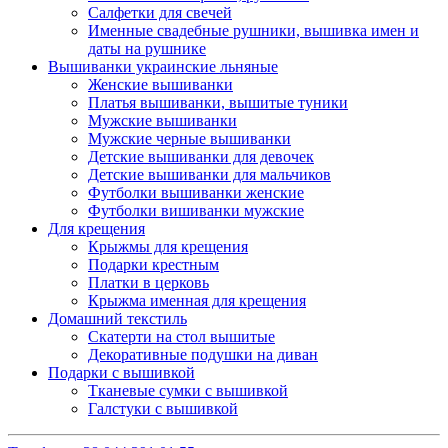
Салфетки для свечей
Именные свадебные рушники, вышивка имен и
даты на рушнике
Вышиванки украинские льняные
Женские вышиванки
Платья вышиванки, вышитые туники
Мужские вышиванки
Мужские черные вышиванки
Детские вышиванки для девочек
Детские вышиванки для мальчиков
Футболки вышиванки женские
Футболки вишиванки мужские
Для крещения
Крыжмы для крещения
Подарки крестным
Платки в церковь
Крыжма именная для крещения
Домашний текстиль
Скатерти на стол вышитые
Декоративные подушки на диван
Подарки с вышивкой
Тканевые сумки с вышивкой
Галстуки с вышивкой