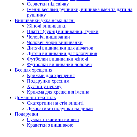
Серветки під свічку
Іменні весільні рушники, вишивка імен та дати на
рушнику
Вишиванки українські лляні
Жіночі вишиванки
Плаття (сукні) вишиванки, туніки
Чоловічі вишиванки
Чоловічі чорні вишиванки
Дитячі вишиванки для дівчаток
Дитячі вишиванки для хлопчиків
Футболки вишиванки жіночі
Футболки вишиванки чоловічі
Все для хрещення
Крижми для хрещення
Подарунки хресним
Хустки у церкву
Крижма для хрещення іменна
Домашній текстиль
Скатертини на стіл вишиті
Декоративні подушки на диван
Подарунки
Сумки з тканини вишиті
Краватки з вишивкою