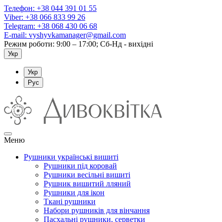
Телефон:
+38 044 391 01 55
Viber:
+38 066 833 99 26
Telegram:
+38 068 430 06 68
E-mail:
vyshyvkamanager@gmail.com
Режим роботи: 9:00 – 17:00; Сб-Нд - вихідні
Укр
Укр
Рус
Меню
Рушники українські вишиті
Рушники під коровай
Рушники весільні вишиті
Рушник вишитий лляний
Рушники для ікон
Ткані рушники
Набори рушників для вінчання
Пасхальні рушники, серветки