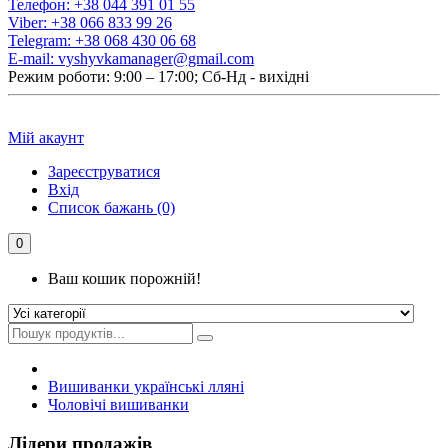
Телефон:
+38 044 391 01 55
Viber:
+38 066 833 99 26
Telegram:
+38 068 430 06 68
E-mail:
vyshyvkamanager@gmail.com
Режим роботи: 9:00 – 17:00; Сб-Нд - вихідні
Мій акаунт
Зареєструватися
Вхід
Список бажань (0)
0
Ваш кошик порожній!
Вишиванки українські лляні
Чоловічі вишиванки
Лідери продажів