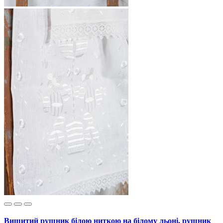
Вишитий рушник білою ниткою на білому льоні, рушник