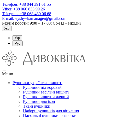
Телефон:
+38 044 391 01 55
Viber:
+38 066 833 99 26
Telegram:
+38 068 430 06 68
E-mail:
vyshyvkamanager@gmail.com
Режим роботи: 9:00 – 17:00; Сб-Нд - вихідні
Укр
Укр
Рус
Меню
Рушники українські вишиті
Рушники під коровай
Рушники весільні вишиті
Рушник вишитий лляний
Рушники для ікон
Ткані рушники
Набори рушників для вінчання
Пасхальні рушники, серветки