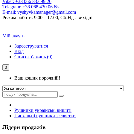
Viber:
+38 066 833 99 26
Telegram:
+38 068 430 06 68
E-mail:
vyshyvkamanager@gmail.com
Режим роботи: 9:00 – 17:00; Сб-Нд - вихідні
Мій акаунт
Зареєструватися
Вхід
Список бажань (0)
0
Ваш кошик порожній!
Рушники українські вишиті
Пасхальні рушники, серветки
Лідери продажів