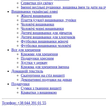
Серветки під свічку
Іменні весільні рушники, вишивка імен та дати на 
Вишиванки українські лляні
Жіночі вишиванки
Плаття (сукні) вишиванки, туніки
Чоловічі вишиванки
Чоловічі чорні вишиванки
Дитячі вишиванки для дівчаток
Дитячі вишиванки для хлопчиків
Футболки вишиванки жіночі
Футболки вишиванки чоловічі
Все для хрещення
Крижми для хрещення
Подарунки хресним
Хустки у церкву
Крижма для хрещення іменна
Домашній текстиль
Скатертини на стіл вишиті
Декоративні подушки на диван
Подарунки
Сумки з тканини вишиті
Краватки з вишивкою
Телефон:
+38 044 391 01 55