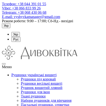
Телефон:
+38 044 391 01 55
Viber:
+38 066 833 99 26
Telegram:
+38 068 430 06 68
E-mail:
vyshyvkamanager@gmail.com
Режим роботи: 9:00 – 17:00; Сб-Нд - вихідні
Укр
Укр
Рус
Меню
Рушники українські вишиті
Рушники під коровай
Рушники весільні вишиті
Рушник вишитий лляний
Рушники для ікон
Ткані рушники
Набори рушників для вінчання
Пасхальні рушники, серветки