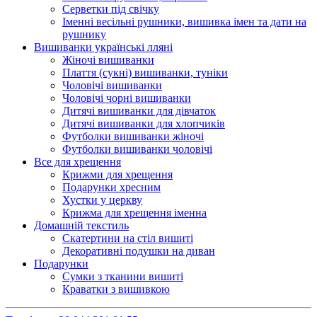
Серветки під свічку
Іменні весільні рушники, вишивка імен та дати на
рушнику
Вишиванки українські лляні
Жіночі вишиванки
Плаття (сукні) вишиванки, туніки
Чоловічі вишиванки
Чоловічі чорні вишиванки
Дитячі вишиванки для дівчаток
Дитячі вишиванки для хлопчиків
Футболки вишиванки жіночі
Футболки вишиванки чоловічі
Все для хрещення
Крижми для хрещення
Подарунки хресним
Хустки у церкву
Крижма для хрещення іменна
Домашній текстиль
Скатертини на стіл вишиті
Декоративні подушки на диван
Подарунки
Сумки з тканини вишиті
Краватки з вишивкою