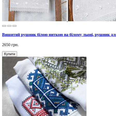
Вишитий рушник білою ниткою на білому льоні, рушник дл
2650 грн.
Купити