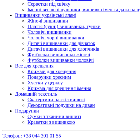
Серветки під свічку
Іменні весільні рушники, вишивка імен та дати на 
Вишиванки українські лляні
Жіночі вишиванки
Плаття (сукні) вишиванки, туніки
Чоловічі вишиванки
Чоловічі чорні вишиванки
Дитячі вишиванки для дівчаток
Дитячі вишиванки для хлопчиків
Футболки вишиванки жіночі
Футболки вишиванки чоловічі
Все для хрещення
Крижми для хрещення
Подарунки хресним
Хустки у церкву
Крижма для хрещення іменна
Домашній текстиль
Скатертини на стіл вишиті
Декоративні подушки на диван
Подарунки
Сумки з тканини вишиті
Краватки з вишивкою
Телефон:
+38 044 391 01 55