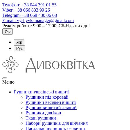
Телефон:
+38 044 391 01 55
Viber:
+38 066 833 99 26
Telegram:
+38 068 430 06 68
E-mail:
vyshyvkamanager@gmail.com
Режим роботи: 9:00 – 17:00; Сб-Нд - вихідні
Укр
Укр
Рус
Меню
Рушники українські вишиті
Рушники під коровай
Рушники весільні вишиті
Рушник вишитий лляний
Рушники для ікон
Ткані рушники
Набори рушників для вінчання
Пасхальні рушники, серветки