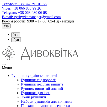
Телефон:
+38 044 391 01 55
Viber:
+38 066 833 99 26
Telegram:
+38 068 430 06 68
E-mail:
vyshyvkamanager@gmail.com
Режим роботи: 9:00 – 17:00; Сб-Нд - вихідні
Укр
Укр
Рус
Меню
Рушники українські вишиті
Рушники під коровай
Рушники весільні вишиті
Рушник вишитий лляний
Рушники для ікон
Ткані рушники
Набори рушників для вінчання
Пасхальні рушники, серветки