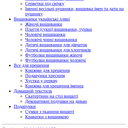
Серветки під свічку
Іменні весільні рушники, вишивка імен та дати на
рушнику
Вишиванки українські лляні
Жіночі вишиванки
Плаття (сукні) вишиванки, туніки
Чоловічі вишиванки
Чоловічі чорні вишиванки
Дитячі вишиванки для дівчаток
Дитячі вишиванки для хлопчиків
Футболки вишиванки жіночі
Футболки вишиванки чоловічі
Все для хрещення
Крижми для хрещення
Подарунки хресним
Хустки у церкву
Крижма для хрещення іменна
Домашній текстиль
Скатертини на стіл вишиті
Декоративні подушки на диван
Подарунки
Сумки з тканини вишиті
Краватки з вишивкою