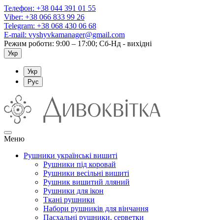
Телефон:
+38 044 391 01 55
Viber:
+38 066 833 99 26
Telegram:
+38 068 430 06 68
E-mail:
vyshyvkamanager@gmail.com
Режим роботи: 9:00 – 17:00; Сб-Нд - вихідні
Укр
Укр
Рус
Меню
Рушники українські вишиті
Рушники під коровай
Рушники весільні вишиті
Рушник вишитий лляний
Рушники для ікон
Ткані рушники
Набори рушників для вінчання
Пасхальні рушники, серветки