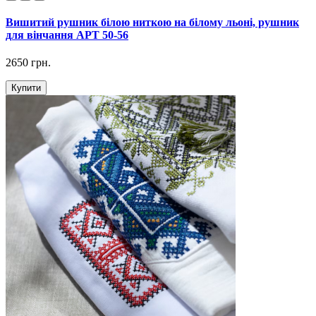
Вишитий рушник білою ниткою на білому льоні, рушник
для вінчання АРТ 50-56
2650 грн.
Купити