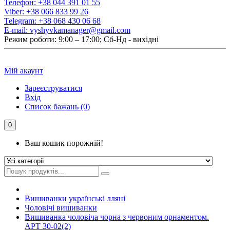
Телефон:
+38 044 391 01 55
Viber:
+38 066 833 99 26
Telegram:
+38 068 430 06 68
E-mail:
vyshyvkamanager@gmail.com
Режим роботи: 9:00 – 17:00; Сб-Нд - вихідні
Мій акаунт
Зареєструватися
Вхід
Список бажань (0)
0
Ваш кошик порожній!
Вишиванки українські лляні
Чоловічі вишиванки
Вишиванка чоловіча чорна з червоним орнаментом.
АРТ 30-02(2)