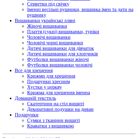
Серветки під свічку
Іменні весільні рушники, вишивка імен та дати на
рушнику
Вишиванки українські лляні
Жіночі вишиванки
Плаття (сукні) вишиванки, туніки
Чоловічі вишиванки
Чоловічі чорні вишиванки
Дитячі вишиванки для дівчаток
Дитячі вишиванки для хлопчиків
Футболки вишиванки жіночі
Футболки вишиванки чоловічі
Все для хрещення
Крижми для хрещення
Подарунки хресним
Хустки у церкву
Крижма для хрещення іменна
Домашній текстиль
Скатертини на стіл вишиті
Декоративні подушки на диван
Подарунки
Сумки з тканини вишиті
Краватки з вишивкою