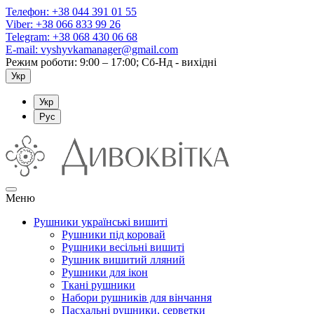
Телефон:
+38 044 391 01 55
Viber:
+38 066 833 99 26
Telegram:
+38 068 430 06 68
E-mail:
vyshyvkamanager@gmail.com
Режим роботи: 9:00 – 17:00; Сб-Нд - вихідні
Укр
Укр
Рус
Меню
Рушники українські вишиті
Рушники під коровай
Рушники весільні вишиті
Рушник вишитий лляний
Рушники для ікон
Ткані рушники
Набори рушників для вінчання
Пасхальні рушники, серветки