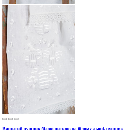
Вишитий рушник білою ниткою на білому льоні, рушник