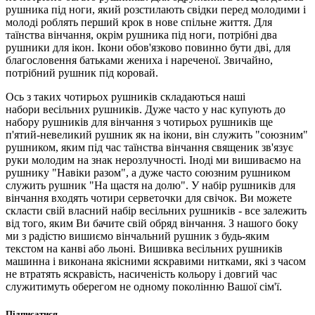
рушника під ноги, який розстилають свідки перед молодими і
молоді роблять перший крок в нове спільне життя. Для
таїнства вінчання, окрім рушника під ноги, потрібні два
рушники для ікон. Ікони обов'язково повинно бути дві, для
благословення батьками жениха і нареченої. Звичайно,
потрібний рушник під коровай.
Ось з таких чотирьох рушників складаються наші
набори весільних рушників. Дуже часто у нас купують до
набору рушників для вінчання з чотирьох рушників ще
п'ятий-невеликий рушник як на ікони, він служить "союзним"
рушником, яким під час таїнства вінчання священик зв'язує
руки молодим на знак нерозлучності. Іноді ми вишиваємо на
рушнику "Навіки разом", а дуже часто союзним рушником
служить рушник "На щастя на долю". У набір рушників для
вінчання входять чотири серветочки для свічок. Ви можете
скласти свій власний набір весільних рушників - все залежить
від того, яким Ви бачите свій обряд вінчання. З нашого боку
ми з радістю вишиємо вінчальний рушник з будь-яким
текстом на канві або льоні. Вишивка весільних рушників
машинна і виконана якісними яскравими нитками, які з часом
не втратять яскравість, насиченість кольору і довгий час
служитимуть оберегом не одному поколінню Вашої сім'ї.
Підписатися