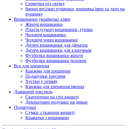
Серветки під свічку
Іменні весільні рушники, вишивка імен та дати на
рушнику
Вишиванки українські лляні
Жіночі вишиванки
Плаття (сукні) вишиванки, туніки
Чоловічі вишиванки
Чоловічі чорні вишиванки
Дитячі вишиванки для дівчаток
Дитячі вишиванки для хлопчиків
Футболки вишиванки жіночі
Футболки вишиванки чоловічі
Все для хрещення
Крижми для хрещення
Подарунки хресним
Хустки у церкву
Крижма для хрещення іменна
Домашній текстиль
Скатертини на стіл вишиті
Декоративні подушки на диван
Подарунки
Сумки з тканини вишиті
Краватки з вишивкою