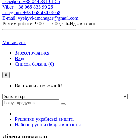
Телефон:
+38 044 391 01 55
Viber:
+38 066 833 99 26
Telegram:
+38 068 430 06 68
E-mail:
vyshyvkamanager@gmail.com
Режим роботи: 9:00 – 17:00; Сб-Нд - вихідні
Мій акаунт
Зареєструватися
Вхід
Список бажань (0)
0
Ваш кошик порожній!
Рушники українські вишиті
Набори рушників для вінчання
Лідери продажів