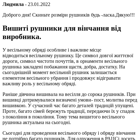
Людмила
- 23.01.2022
Доброго дня! Скиньте розміри рушників будь -ласка.Дякую!!!
Вишиті рушники для вінчання від
виробника.
У весільному обряді особливе і важливе місце
відводиться весільному рушнику. Це символ довгої життєвої
дороги, символ чистоти почуттів, в орнаменти весільного
рушника закладені побажання щастя, добра, достатку. На
сьогоднішній момент весільний рушник залишається
елементом весільного убрання і продовжує відігравати
важливу роль у весільному обряді.
Раніше дівчина вишивала на весілля до сорока рушників. При
вишивці дотримувалися визначені умови- пост, молитва перед
вишивкою. У сучасний час багато деталей традицій упущені.
Проте, багато сімей бережуть традиції, передаючи їх у спадок
з покоління в покоління. Тому тема вишитого весільного
рушника актуальна на сьогодні.
Сьогодні для проведення весільного обряду і обряду вінчання
не потрібно багато рушників. Для одруження в РАЦСі досить