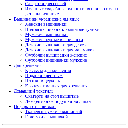
Салфетки для свечей
Именные свадебные рушники, вышивка имен и
даты на рушнике
Вышиванки украинские льняные
Женские вышиванки
Платья вышиванки, вышитые туники
Мужские вышиванки
Мужские черные вышиванки
Детские вышиванки для девочек
Детские вышиванки для мальчиков
Футболки вышиванки женские
Футболки вишиванки мужские
Для крещения
Крыжмы для крещения
Подарки крестным
Платки в церковь
Крыжма именная для крещения
Домашний текстиль
Скатерти на стол вышитые
Декоративные подушки на диван
Подарки с вышивкой
Тканевые сумки с вышивкой
Галстуки с вышивкой