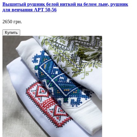
Вышитый рушник белой ниткой на белом льне, рушник
для венчания АРТ 50-56
2650 грн.
Купить