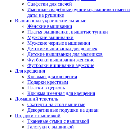
Салфетки для свечей
Именные свадебные рушники, вышивка имен и
даты на рушнике
Вышиванки украинские льняные
Женские вышиванки
Платья вышиванки, вышитые туники
Мужские вышиванки
Мужские черные вышиванки
Детские вышиванки для девочек
Детские вышиванки для мальчиков
Футболки вышиванки женские
Футболки вишиванки мужские
Для крещения
Крыжмы для крещения
Подарки крестным
Платки в церковь
Крыжма именная для крещения
Домашний текстиль
Скатерти на стол вышитые
Декоративные подушки на диван
Подарки с вышивкой
Тканевые сумки с вышивкой
Галстуки с вышивкой