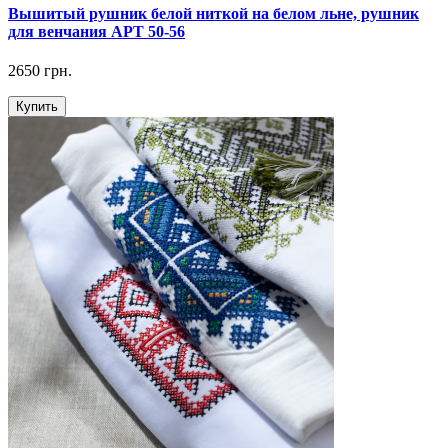
Вышитый рушник белой ниткой на белом льне, рушник
для венчания АРТ 50-56
2650 грн.
Купить