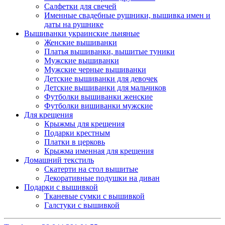
Салфетки для свечей
Именные свадебные рушники, вышивка имен и
даты на рушнике
Вышиванки украинские льняные
Женские вышиванки
Платья вышиванки, вышитые туники
Мужские вышиванки
Мужские черные вышиванки
Детские вышиванки для девочек
Детские вышиванки для мальчиков
Футболки вышиванки женские
Футболки вишиванки мужские
Для крещения
Крыжмы для крещения
Подарки крестным
Платки в церковь
Крыжма именная для крещения
Домашний текстиль
Скатерти на стол вышитые
Декоративные подушки на диван
Подарки с вышивкой
Тканевые сумки с вышивкой
Галстуки с вышивкой