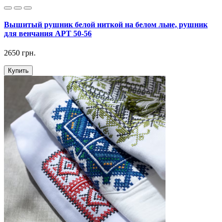
Вышитый рушник белой ниткой на белом льне, рушник
для венчания АРТ 50-56
2650 грн.
Купить