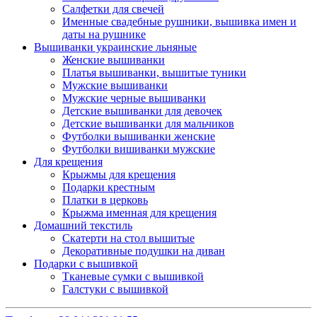
Салфетки для свечей
Именные свадебные рушники, вышивка имен и
даты на рушнике
Вышиванки украинские льняные
Женские вышиванки
Платья вышиванки, вышитые туники
Мужские вышиванки
Мужские черные вышиванки
Детские вышиванки для девочек
Детские вышиванки для мальчиков
Футболки вышиванки женские
Футболки вишиванки мужские
Для крещения
Крыжмы для крещения
Подарки крестным
Платки в церковь
Крыжма именная для крещения
Домашний текстиль
Скатерти на стол вышитые
Декоративные подушки на диван
Подарки с вышивкой
Тканевые сумки с вышивкой
Галстуки с вышивкой