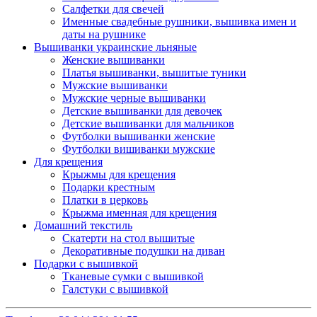
Салфетки для свечей
Именные свадебные рушники, вышивка имен и
даты на рушнике
Вышиванки украинские льняные
Женские вышиванки
Платья вышиванки, вышитые туники
Мужские вышиванки
Мужские черные вышиванки
Детские вышиванки для девочек
Детские вышиванки для мальчиков
Футболки вышиванки женские
Футболки вишиванки мужские
Для крещения
Крыжмы для крещения
Подарки крестным
Платки в церковь
Крыжма именная для крещения
Домашний текстиль
Скатерти на стол вышитые
Декоративные подушки на диван
Подарки с вышивкой
Тканевые сумки с вышивкой
Галстуки с вышивкой