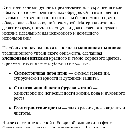
Этот изысканный рушник предназначен для украшения икон
в быту и во время религиозных обрядов. Он изготовлен из
высококачественного плотного льна белоснежного цвета,
обладающего благородной текстурой. Материал отлично
держит форму, приятен на ощупь и долговечен, что делает
изделие идеальным для церковного и домашнего
использования.
На обоих концах рушника выполнена
машинная вышивка
традиционного украинского орнамента, сделанная
хлопковыми нитками
красного и тёмно-бордового цветов.
Орнамент несёт в себе глубокий символизм:
Симметричная пара птиц
— символ гармонии,
супружеской верности и духовной защиты.
Стилизованный вазон (дерево жизни)
—
олицетворение непрерывности жизни, рода и духовного
роста.
Геометрические цветы
— знак красоты, возрождения и
чистоты.
Яркое сочетание красной и бордовой вышивки на фоне
белоснежного льна создаёт выразительный контраст,