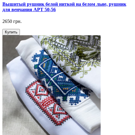
Вышитый рушник белой ниткой на белом льне, рушник
для венчания АРТ 50-56
2650 грн.
Купить