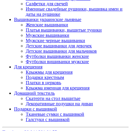
Салфетки для свечей
Именные свадебные рушники, вышивка имен и
даты на рушнике
Вышиванки украинские льняные
Женские вышиванки
Платья вышиванки, вышитые туники
Мужские вышиванки
Мужские черные вышиванки
Детские вышиванки для девочек
Детские вышиванки для мальчиков
Футболки вышиванки женские
Футболки вишиванки мужские
Для крещения
Крыжмы для крещения
Подарки крестным
Платки в церковь
Крыжма именная для крещения
Домашний текстиль
Скатерти на стол вышитые
Декоративные подушки на диван
Подарки с вышивкой
Тканевые сумки с вышивкой
Галстуки с вышивкой