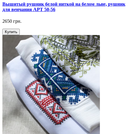
Вышитый рушник белой ниткой на белом льне, рушник
для венчания АРТ 50-56
2650 грн.
Купить