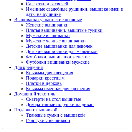
Салфетки для свечей
Именные свадебные рушники, вышивка имен и
даты на рушнике
Вышиванки украинские льняные
Женские вышиванки
Платья вышиванки, вышитые туники
Мужские вышиванки
Мужские черные вышиванки
Детские вышиванки для девочек
Детские вышиванки для мальчиков
Футболки вышиванки женские
Футболки вишиванки мужские
Для крещения
Крыжмы для крещения
Подарки крестным
Платки в церковь
Крыжма именная для крещения
Домашний текстиль
Скатерти на стол вышитые
Декоративные подушки на диван
Подарки с вышивкой
Тканевые сумки с вышивкой
Галстуки с вышивкой