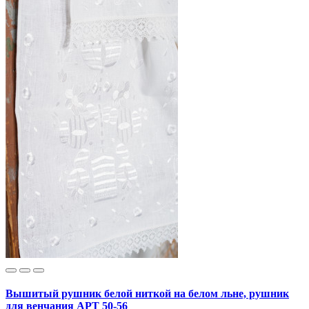
Вышитый рушник белой ниткой на белом льне, рушник
для венчания АРТ 50-56