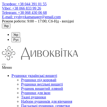
Телефон:
+38 044 391 01 55
Viber:
+38 066 833 99 26
Telegram:
+38 068 430 06 68
E-mail:
vyshyvkamanager@gmail.com
Режим роботи: 9:00 – 17:00; Сб-Нд - вихідні
Укр
Укр
Рус
Меню
Рушники українські вишиті
Рушники під коровай
Рушники весільні вишиті
Рушник вишитий лляний
Рушники для ікон
Ткані рушники
Набори рушників для вінчання
Пасхальні рушники, серветки