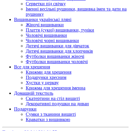
Серветки під свічку
Іменні весільні рушники, вишивка імен та дати на
рушнику
Вишиванки українські лляні
Жіночі вишиванки
Плаття (сукні) вишиванки, туніки
Чоловічі вишиванки
Чоловічі чорні вишиванки
Дитячі вишиванки для дівчаток
Дитячі вишиванки для хлопчиків
Футболки вишиванки жіночі
Футболки вишиванки чоловічі
Все для хрещення
Крижми для хрещення
Подарунки хресним
Хустки у церкву
Крижма для хрещення іменна
Домашній текстиль
Скатертини на стіл вишиті
Декоративні подушки на диван
Подарунки
Сумки з тканини вишиті
Краватки з вишивкою