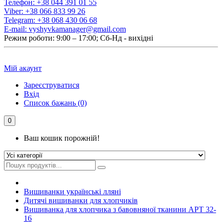
Телефон:
+38 044 391 01 55
Viber:
+38 066 833 99 26
Telegram:
+38 068 430 06 68
E-mail:
vyshyvkamanager@gmail.com
Режим роботи: 9:00 – 17:00; Сб-Нд - вихідні
Мій акаунт
Зареєструватися
Вхід
Список бажань (0)
0
Ваш кошик порожній!
Вишиванки українські лляні
Дитячі вишиванки для хлопчиків
Вишиванка для хлопчика з бавовняної тканини АРТ 32-
16