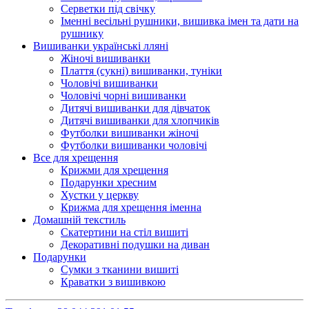
Серветки під свічку
Іменні весільні рушники, вишивка імен та дати на
рушнику
Вишиванки українські лляні
Жіночі вишиванки
Плаття (сукні) вишиванки, туніки
Чоловічі вишиванки
Чоловічі чорні вишиванки
Дитячі вишиванки для дівчаток
Дитячі вишиванки для хлопчиків
Футболки вишиванки жіночі
Футболки вишиванки чоловічі
Все для хрещення
Крижми для хрещення
Подарунки хресним
Хустки у церкву
Крижма для хрещення іменна
Домашній текстиль
Скатертини на стіл вишиті
Декоративні подушки на диван
Подарунки
Сумки з тканини вишиті
Краватки з вишивкою