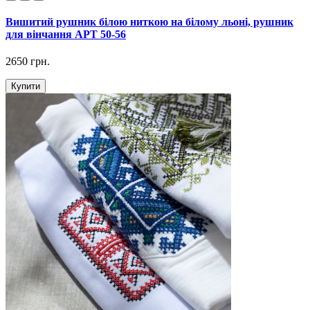
Вишитий рушник білою ниткою на білому льоні, рушник
для вінчання АРТ 50-56
2650 грн.
Купити