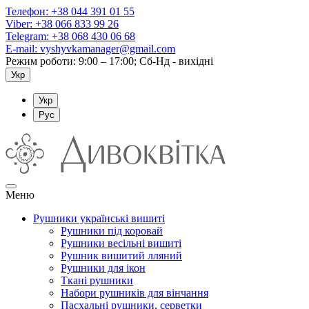
Телефон:
+38 044 391 01 55
Viber:
+38 066 833 99 26
Telegram:
+38 068 430 06 68
E-mail:
vyshyvkamanager@gmail.com
Режим роботи: 9:00 – 17:00; Сб-Нд - вихідні
Укр
Укр
Рус
Меню
Рушники українські вишиті
Рушники під коровай
Рушники весільні вишиті
Рушник вишитий лляний
Рушники для ікон
Ткані рушники
Набори рушників для вінчання
Пасхальні рушники, серветки