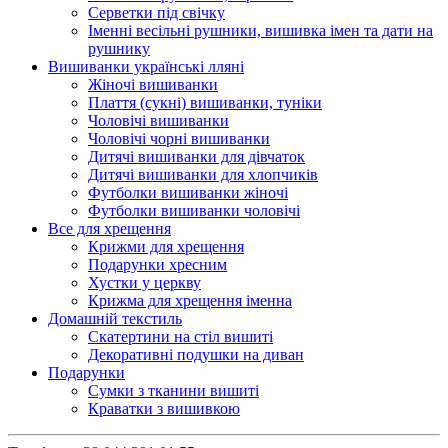
Серветки під свічку
Іменні весільні рушники, вишивка імен та дати на
рушнику
Вишиванки українські лляні
Жіночі вишиванки
Плаття (сукні) вишиванки, туніки
Чоловічі вишиванки
Чоловічі чорні вишиванки
Дитячі вишиванки для дівчаток
Дитячі вишиванки для хлопчиків
Футболки вишиванки жіночі
Футболки вишиванки чоловічі
Все для хрещення
Крижми для хрещення
Подарунки хресним
Хустки у церкву
Крижма для хрещення іменна
Домашній текстиль
Скатертини на стіл вишиті
Декоративні подушки на диван
Подарунки
Сумки з тканини вишиті
Краватки з вишивкою