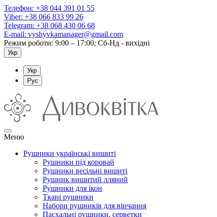
Телефон:
+38 044 391 01 55
Viber:
+38 066 833 99 26
Telegram:
+38 068 430 06 68
E-mail:
vyshyvkamanager@gmail.com
Режим роботи: 9:00 – 17:00; Сб-Нд - вихідні
Укр
Укр
Рус
Меню
Рушники українські вишиті
Рушники під коровай
Рушники весільні вишиті
Рушник вишитий лляний
Рушники для ікон
Ткані рушники
Набори рушників для вінчання
Пасхальні рушники, серветки