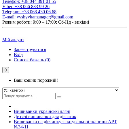
Телефон:
+38 044 391 01 55
Viber:
+38 066 833 99 26
Telegram:
+38 068 430 06 68
E-mail:
vyshyvkamanager@gmail.com
Режим роботи: 9:00 – 17:00; Сб-Нд - вихідні
Мій акаунт
Зареєструватися
Вхід
Список бажань (0)
0
Ваш кошик порожній!
Вишиванки українські лляні
Дитячі вишиванки для дівчаток
Вишиванка на дівчинку з натуральної тканини АРТ
№34-11