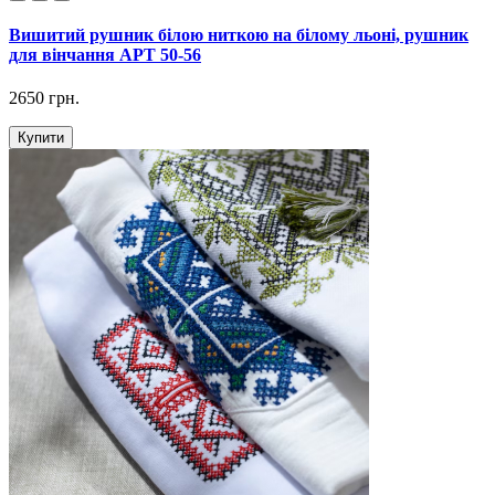
Вишитий рушник білою ниткою на білому льоні, рушник
для вінчання АРТ 50-56
2650 грн.
Купити