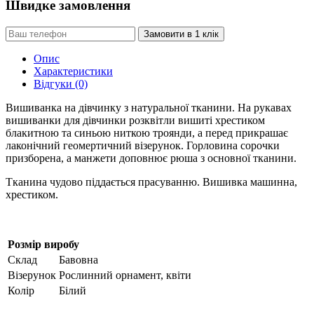
Швидке замовлення
Замовити в 1 клік
Опис
Характеристики
Відгуки (0)
Вишиванка на дівчинку з натуральної тканини. На рукавах
вишиванки для дівчинки розквітли вишиті хрестиком
блакитною та синьою ниткою троянди, а перед прикрашає
лаконічний геомертичний візерунок. Горловина сорочки
призборена, а манжети доповнює рюша з основної тканини.
Тканина чудово піддається прасуванню. Вишивка машинна,
хрестиком.
Розмір виробу
Склад
Бавовна
Візерунок
Рослинний орнамент, квіти
Колір
Білий