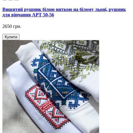
Вишитий рушник білою ниткою на білому льоні, рушник
для вінчання АРТ 50-56
2650 грн.
Купити