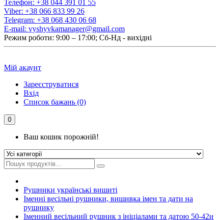
Телефон:
+38 044 391 01 55
Viber:
+38 066 833 99 26
Telegram:
+38 068 430 06 68
E-mail:
vyshyvkamanager@gmail.com
Режим роботи: 9:00 – 17:00; Сб-Нд - вихідні
Мій акаунт
Зареєструватися
Вхід
Список бажань (0)
0
Ваш кошик порожній!
Рушники українські вишиті
Іменні весільні рушники, вишивка імен та дати на
рушнику
Іменний весільний рушник з ініціалами та датою 50-42и