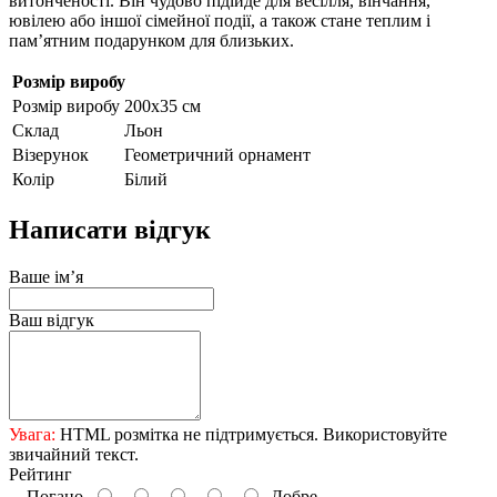
витонченості. Він чудово підійде для весілля, вінчання,
ювілею або іншої сімейної події, а також стане теплим і
пам’ятним подарунком для близьких.
Розмір виробу
Розмір виробу
200х35 см
Склад
Льон
Візерунок
Геометричний орнамент
Колір
Білий
Написати відгук
Ваше ім’я
Ваш відгук
Увага:
HTML розмітка не підтримується. Використовуйте
звичайний текст.
Рейтинг
Погано
Добре