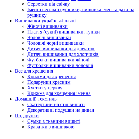
Серветки під свічку
Іменні весільні рушники, вишивка імен та дати на
рушнику
Вишиванки українські лляні
Жіночі вишиванки
Плаття (сукні) вишиванки, туніки
Чоловічі вишиванки
Чоловічі чорні вишиванки
Дитячі вишиванки для дівчаток
Дитячі вишиванки для хлопчиків
Футболки вишиванки жіночі
Футболки вишиванки чоловічі
Все для хрещення
Крижми для хрещення
Подарунки хресним
Хустки у церкву
Крижма для хрещення іменна
Домашній текстиль
Скатертини на стіл вишиті
Декоративні подушки на диван
Подарунки
Сумки з тканини вишиті
Краватки з вишивкою