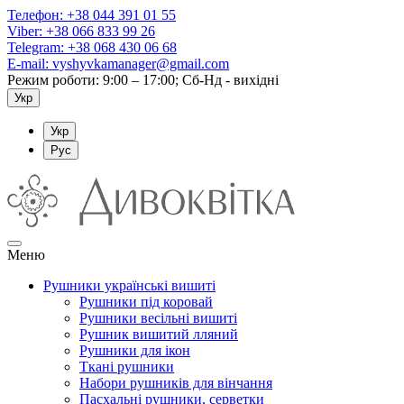
Телефон:
+38 044 391 01 55
Viber:
+38 066 833 99 26
Telegram:
+38 068 430 06 68
E-mail:
vyshyvkamanager@gmail.com
Режим роботи: 9:00 – 17:00; Сб-Нд - вихідні
Укр
Укр
Рус
Меню
Рушники українські вишиті
Рушники під коровай
Рушники весільні вишиті
Рушник вишитий лляний
Рушники для ікон
Ткані рушники
Набори рушників для вінчання
Пасхальні рушники, серветки