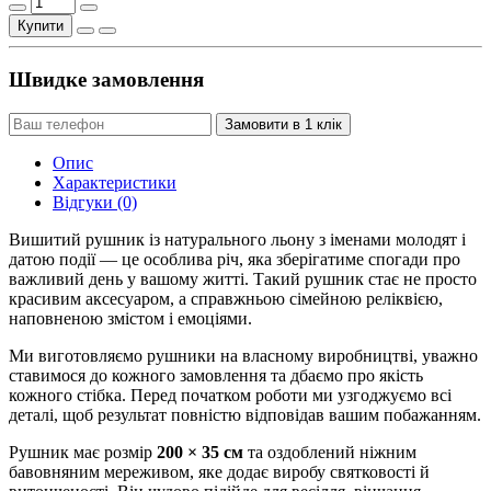
Купити
Швидке замовлення
Замовити в 1 клік
Опис
Характеристики
Відгуки (0)
Вишитий рушник із натурального льону з іменами молодят і
датою події — це особлива річ, яка зберігатиме спогади про
важливий день у вашому житті. Такий рушник стає не просто
красивим аксесуаром, а справжньою сімейною реліквією,
наповненою змістом і емоціями.
Ми виготовляємо рушники на власному виробництві, уважно
ставимося до кожного замовлення та дбаємо про якість
кожного стібка. Перед початком роботи ми узгоджуємо всі
деталі, щоб результат повністю відповідав вашим побажанням.
Рушник має розмір
200 × 35 см
та оздоблений ніжним
бавовняним мереживом, яке додає виробу святковості й