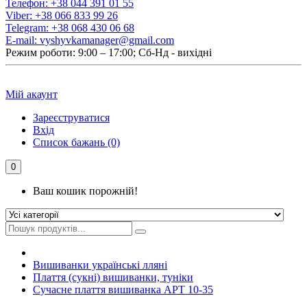
Телефон:
+38 044 391 01 55
Viber:
+38 066 833 99 26
Telegram:
+38 068 430 06 68
E-mail:
vyshyvkamanager@gmail.com
Режим роботи: 9:00 – 17:00; Сб-Нд - вихідні
Мій акаунт
Зареєструватися
Вхід
Список бажань (0)
0
Ваш кошик порожній!
Вишиванки українські лляні
Плаття (сукні) вишиванки, туніки
Сучасне плаття вишиванка АРТ 10-35