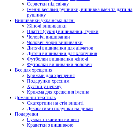
Серветки під свічку
Іменні весільні рушники, вишивка імен та дати на
рушнику
Вишиванки українські лляні
Жіночі вишиванки
Плаття (сукні) вишиванки, туніки
Чоловічі вишиванки
Чоловічі чорні вишиванки
Дитячі вишиванки для дівчаток
Дитячі вишиванки для хлопчиків
Футболки вишиванки жіночі
Футболки вишиванки чоловічі
Все для хрещення
Крижми для хрещення
Подарунки хресним
Хустки у церкву
Крижма для хрещення іменна
Домашній текстиль
Скатертини на стіл вишиті
Декоративні подушки на диван
Подарунки
Сумки з тканини вишиті
Краватки з вишивкою