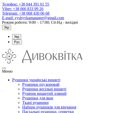
Телефон:
+38 044 391 01 55
Viber:
+38 066 833 99 26
Telegram:
+38 068 430 06 68
E-mail:
vyshyvkamanager@gmail.com
Режим роботи: 9:00 – 17:00; Сб-Нд - вихідні
Укр
Укр
Рус
Меню
Рушники українські вишиті
Рушники під коровай
Рушники весільні вишиті
Рушник вишитий лляний
Рушники для ікон
Ткані рушники
Набори рушників для вінчання
Пасхальні рушники, серветки