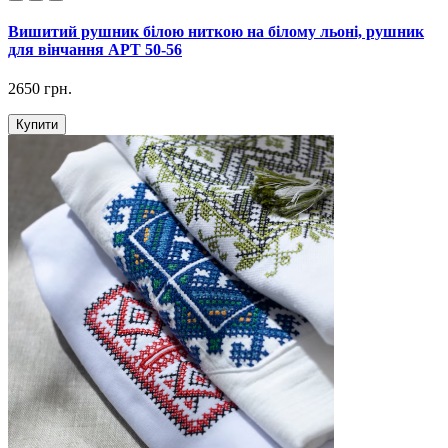
Вишитий рушник білою ниткою на білому льоні, рушник
для вінчання АРТ 50-56
2650 грн.
Купити