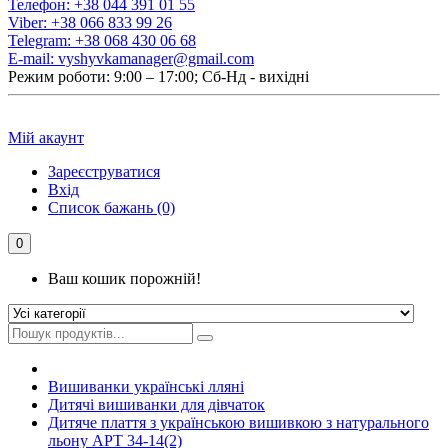
Телефон:
+38 044 391 01 55
Viber:
+38 066 833 99 26
Telegram:
+38 068 430 06 68
E-mail:
vyshyvkamanager@gmail.com
Режим роботи: 9:00 – 17:00; Сб-Нд - вихідні
Мій акаунт
Зареєструватися
Вхід
Список бажань (0)
0
Ваш кошик порожній!
Вишиванки українські лляні
Дитячі вишиванки для дівчаток
Дитяче плаття з українською вишивкою з натурального
льону АРТ 34-14(2)