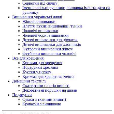
Серветки під свічку
Іменні весільні рушники, вишивка імен та дати на
рушнику
Вишиванки українські лляні
Жіночі вишиванки
Плаття (сукні) вишиванки, туніки
Чоловічі вишиванки
Чоловічі чорні вишиванки
Дитячі вишиванки для дівчаток
Дитячі вишиванки для хлопчиків
Футболки вишиванки жіночі
Футболки вишиванки чоловічі
Все для хрещення
Крижми для хрещення
Подарунки хресним
Хустки у церкву
Крижма для хрещення іменна
Домашній текстиль
Скатертини на стіл вишиті
Декоративні подушки на диван
Подарунки
Сумки з тканини вишиті
Краватки з вишивкою