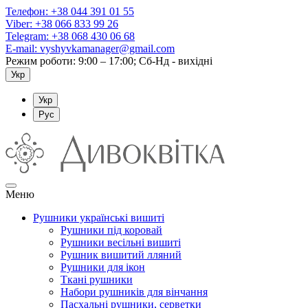
Телефон:
+38 044 391 01 55
Viber:
+38 066 833 99 26
Telegram:
+38 068 430 06 68
E-mail:
vyshyvkamanager@gmail.com
Режим роботи: 9:00 – 17:00; Сб-Нд - вихідні
Укр
Укр
Рус
Меню
Рушники українські вишиті
Рушники під коровай
Рушники весільні вишиті
Рушник вишитий лляний
Рушники для ікон
Ткані рушники
Набори рушників для вінчання
Пасхальні рушники, серветки