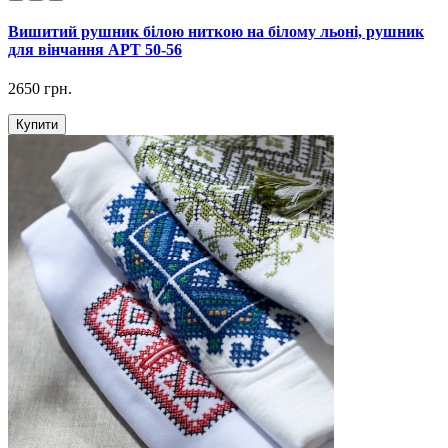
Вишитий рушник білою ниткою на білому льоні, рушник
для вінчання АРТ 50-56
2650 грн.
Купити