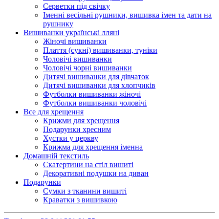
Серветки під свічку
Іменні весільні рушники, вишивка імен та дати на
рушнику
Вишиванки українські лляні
Жіночі вишиванки
Плаття (сукні) вишиванки, туніки
Чоловічі вишиванки
Чоловічі чорні вишиванки
Дитячі вишиванки для дівчаток
Дитячі вишиванки для хлопчиків
Футболки вишиванки жіночі
Футболки вишиванки чоловічі
Все для хрещення
Крижми для хрещення
Подарунки хресним
Хустки у церкву
Крижма для хрещення іменна
Домашній текстиль
Скатертини на стіл вишиті
Декоративні подушки на диван
Подарунки
Сумки з тканини вишиті
Краватки з вишивкою