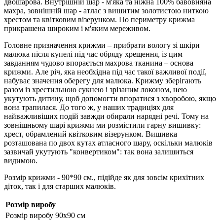
двошарова. Внутрішній шар - м'яка та ніжна 100% бавовняна
махра, зовнішній шар - атлас з вишитим золотистою ниткою
хрестом та квітковим візерунком. По периметру крижма
прикрашена широким і м'яким мереживом.
Головне призначення крижми – прибрати вологу зі шкіри
малюка після купелі під час обряду хрещення, із цим
завданням чудово впорається махрова тканина – основа
крижми. Але річ, яка необхідна під час такої важливої ​​події,
набуває значення оберегу для малюка. Крижму зберігають
разом із хрестильною сукнею і зрізаним локоном, нею
укутують дитину, щоб допомогти впоратися з хворобою, якщо
вона трапилася. До того ж, у наших традиціях для
найважливіших подій завжди обирали нарядні речі. Тому на
зовнішньому шарі крижми ми розмістили гарну вишивку:
хрест, обрамлений квітковим візерунком. Вишивка
розташована по двох кутах атласного шару, оскільки малюків
зазвичай укутують "конвертиком": так вона залишиться
видимою.
Розмір крижми - 90*90 см., підійде як для зовсім крихітних
діток, так і для старших малюків.
Розмір виробу
Розмір виробу
90х90 см