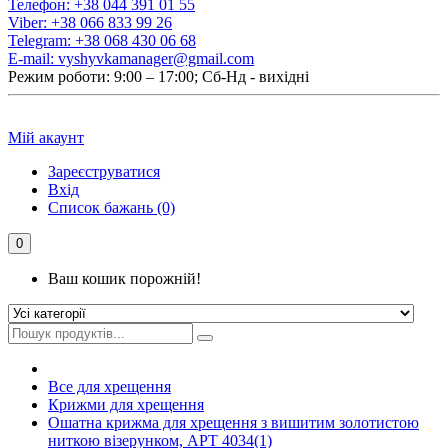
Телефон:
+38 044 391 01 55
Viber:
+38 066 833 99 26
Telegram:
+38 068 430 06 68
E-mail:
vyshyvkamanager@gmail.com
Режим роботи: 9:00 – 17:00; Сб-Нд - вихідні
Мій акаунт
Зареєструватися
Вхід
Список бажань (0)
0
Ваш кошик порожній!
Все для хрещення
Крижми для хрещення
Ошатна крижма для хрещення з вишитим золотистою
ниткою візерунком, АРТ 4034(1)