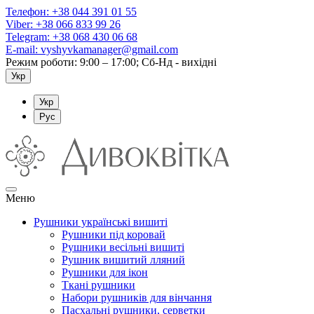
Телефон:
+38 044 391 01 55
Viber:
+38 066 833 99 26
Telegram:
+38 068 430 06 68
E-mail:
vyshyvkamanager@gmail.com
Режим роботи: 9:00 – 17:00; Сб-Нд - вихідні
Укр
Укр
Рус
Меню
Рушники українські вишиті
Рушники під коровай
Рушники весільні вишиті
Рушник вишитий лляний
Рушники для ікон
Ткані рушники
Набори рушників для вінчання
Пасхальні рушники, серветки