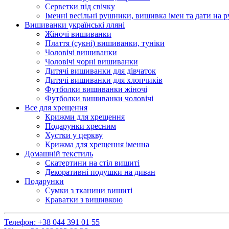
Серветки під свічку
Іменні весільні рушники, вишивка імен та дати на 
Вишиванки українські лляні
Жіночі вишиванки
Плаття (сукні) вишиванки, туніки
Чоловічі вишиванки
Чоловічі чорні вишиванки
Дитячі вишиванки для дівчаток
Дитячі вишиванки для хлопчиків
Футболки вишиванки жіночі
Футболки вишиванки чоловічі
Все для хрещення
Крижми для хрещення
Подарунки хресним
Хустки у церкву
Крижма для хрещення іменна
Домашній текстиль
Скатертини на стіл вишиті
Декоративні подушки на диван
Подарунки
Сумки з тканини вишиті
Краватки з вишивкою
Телефон:
+38 044 391 01 55