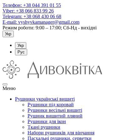
Телефон:
+38 044 391 01 55
Viber:
+38 066 833 99 26
Telegram:
+38 068 430 06 68
E-mail:
vyshyvkamanager@gmail.com
Режим роботи: 9:00 – 17:00; Сб-Нд - вихідні
Укр
Укр
Рус
Меню
Рушники українські вишиті
Рушники під коровай
Рушники весільні вишиті
Рушник вишитий лляний
Рушники для ікон
Ткані рушники
Набори рушників для вінчання
Пасхальні рушники, серветки