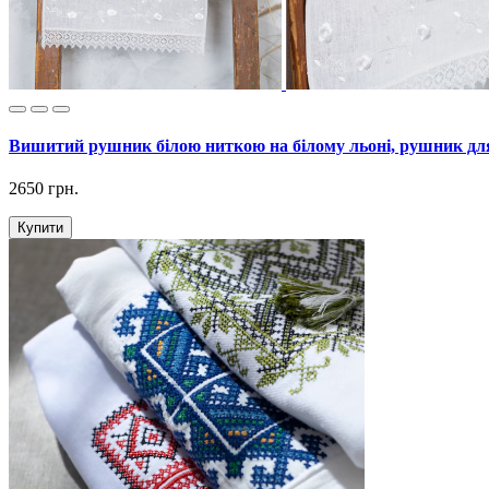
Вишитий рушник білою ниткою на білому льоні, рушник дл
2650 грн.
Купити