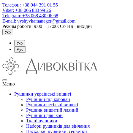
Телефон:
+38 044 391 01 55
Viber:
+38 066 833 99 26
Telegram:
+38 068 430 06 68
E-mail:
vyshyvkamanager@gmail.com
Режим роботи: 9:00 – 17:00; Сб-Нд - вихідні
Укр
Укр
Рус
Меню
Рушники українські вишиті
Рушники під коровай
Рушники весільні вишиті
Рушник вишитий лляний
Рушники для ікон
Ткані рушники
Набори рушників для вінчання
Пасхальні рушники, серветки