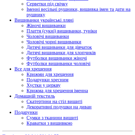
Серветки під свічку
Іменні весільні рушники, вишивка імен та дати на
рушнику
Вишиванки українські лляні
Жіночі вишиванки
Плаття (сукні) вишиванки, туніки
Чоловічі вишиванки
Чоловічі чорні вишиванки
Дитячі вишиванки для дівчаток
Дитячі вишиванки для хлопчиків
Футболки вишиванки жіночі
Футболки вишиванки чоловічі
Все для хрещення
Крижми для хрещення
Подарунки хресним
Хустки у церкву
Крижма для хрещення іменна
Домашній текстиль
Скатертини на стіл вишиті
Декоративні подушки на диван
Подарунки
Сумки з тканини вишиті
Краватки з вишивкою