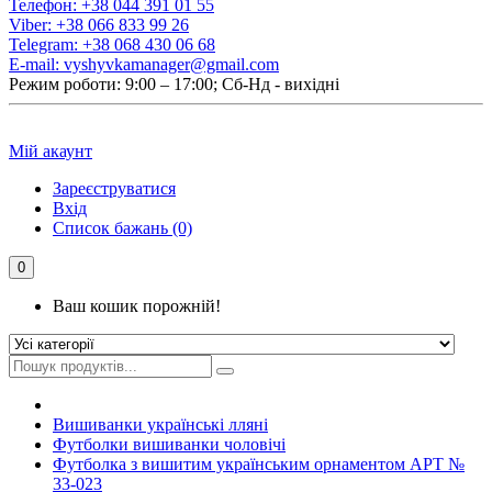
Телефон:
+38 044 391 01 55
Viber:
+38 066 833 99 26
Telegram:
+38 068 430 06 68
E-mail:
vyshyvkamanager@gmail.com
Режим роботи: 9:00 – 17:00; Сб-Нд - вихідні
Мій акаунт
Зареєструватися
Вхід
Список бажань (0)
0
Ваш кошик порожній!
Вишиванки українські лляні
Футболки вишиванки чоловічі
Футболка з вишитим українським орнаментом АРТ №
33-023