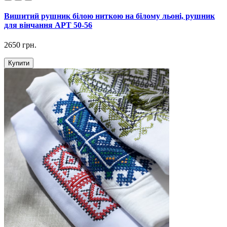
Вишитий рушник білою ниткою на білому льоні, рушник
для вінчання АРТ 50-56
2650 грн.
Купити