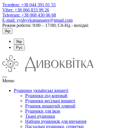
Телефон:
+38 044 391 01 55
Viber:
+38 066 833 99 26
Telegram:
+38 068 430 06 68
E-mail:
vyshyvkamanager@gmail.com
Режим роботи: 9:00 – 17:00; Сб-Нд - вихідні
Укр
Укр
Рус
Меню
Рушники українські вишиті
Рушники під коровай
Рушники весільні вишиті
Рушник вишитий лляний
Рушники для ікон
Ткані рушники
Набори рушників для вінчання
Пасхальні рушники, серветки