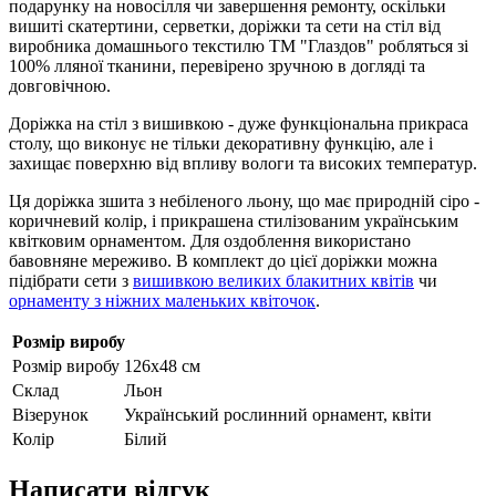
подарунку на новосілля чи завершення ремонту, оскільки
вишиті скатертини, серветки, доріжки та сети на стіл від
виробника домашнього текстилю ТМ "Глаздов" робляться зі
100% лляної тканини, перевірено зручною в догляді та
довговічною.
Доріжка на стіл з вишивкою - дуже функціональна прикраса
столу, що виконує не тільки декоративну функцію, але і
захищає поверхню від впливу вологи та високих температур.
Ця доріжка зшита з небіленого льону, що має природній сіро -
коричневий колір, і прикрашена стилізованим українським
квітковим орнаментом. Для оздоблення використано
бавовняне мереживо. В комплект до цієї доріжки можна
підібрати сети з
вишивкою великих блакитних квітів
чи
орнаменту з ніжних маленьких квіточок
.
Розмір виробу
Розмір виробу
126х48 см
Склад
Льон
Візерунок
Український рослинний орнамент, квіти
Колір
Білий
Написати відгук