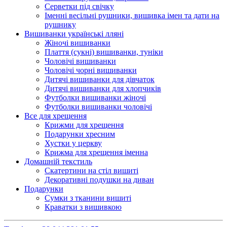
Серветки під свічку
Іменні весільні рушники, вишивка імен та дати на
рушнику
Вишиванки українські лляні
Жіночі вишиванки
Плаття (сукні) вишиванки, туніки
Чоловічі вишиванки
Чоловічі чорні вишиванки
Дитячі вишиванки для дівчаток
Дитячі вишиванки для хлопчиків
Футболки вишиванки жіночі
Футболки вишиванки чоловічі
Все для хрещення
Крижми для хрещення
Подарунки хресним
Хустки у церкву
Крижма для хрещення іменна
Домашній текстиль
Скатертини на стіл вишиті
Декоративні подушки на диван
Подарунки
Сумки з тканини вишиті
Краватки з вишивкою