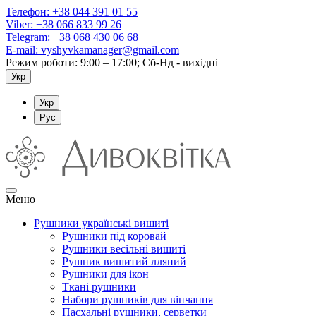
Телефон:
+38 044 391 01 55
Viber:
+38 066 833 99 26
Telegram:
+38 068 430 06 68
E-mail:
vyshyvkamanager@gmail.com
Режим роботи: 9:00 – 17:00; Сб-Нд - вихідні
Укр
Укр
Рус
Меню
Рушники українські вишиті
Рушники під коровай
Рушники весільні вишиті
Рушник вишитий лляний
Рушники для ікон
Ткані рушники
Набори рушників для вінчання
Пасхальні рушники, серветки