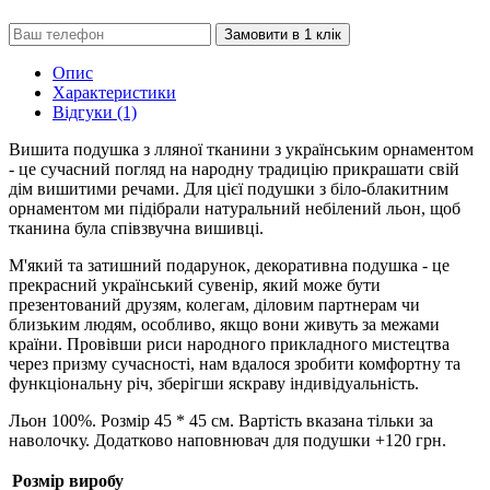
Замовити в 1 клік
Опис
Характеристики
Відгуки (1)
Вишита подушка з лляної тканини з українським орнаментом
- це сучасний погляд на народну традицію прикрашати свій
дім вишитими речами. Для цієї подушки з біло-блакитним
орнаментом ми підібрали натуральний небілений льон, щоб
тканина була співзвучна вишивці.
М'який та затишний подарунок, декоративна подушка - це
прекрасний український сувенір, який може бути
презентований друзям, колегам, діловим партнерам чи
близьким людям, особливо, якщо вони живуть за межами
країни. Провівши риси народного прикладного мистецтва
через призму сучасності, нам вдалося зробити комфортну та
функціональну річ, зберігши яскраву індивідуальність.
Льон 100%. Розмір 45 * 45 см. Вартість вказана тільки за
наволочку. Додатково наповнювач для подушки +120 грн.
Розмір виробу