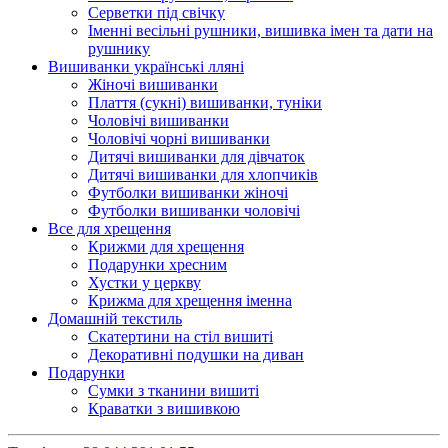
Серветки під свічку
Іменні весільні рушники, вишивка імен та дати на
рушнику
Вишиванки українські лляні
Жіночі вишиванки
Плаття (сукні) вишиванки, туніки
Чоловічі вишиванки
Чоловічі чорні вишиванки
Дитячі вишиванки для дівчаток
Дитячі вишиванки для хлопчиків
Футболки вишиванки жіночі
Футболки вишиванки чоловічі
Все для хрещення
Крижми для хрещення
Подарунки хресним
Хустки у церкву
Крижма для хрещення іменна
Домашній текстиль
Скатертини на стіл вишиті
Декоративні подушки на диван
Подарунки
Сумки з тканини вишиті
Краватки з вишивкою